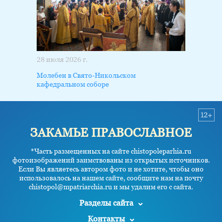
28 июля 2026 г.
Молебен в Свято-Никольском
кафедральном соборе
12+
ЗАКАМЬЕ ПРАВОСЛАВНОЕ
*Часть размещенных на сайте chistopoleparhia.ru
фотоизображений заимствованы из открытых источников.
Если Вы являетесь автором фото и не хотите, чтобы оно
использовалось на нашем сайте, сообщите нам на почту
chistopol@mpatriarchia.ru и мы удалим его с сайта.
Разделы сайта
Контакты