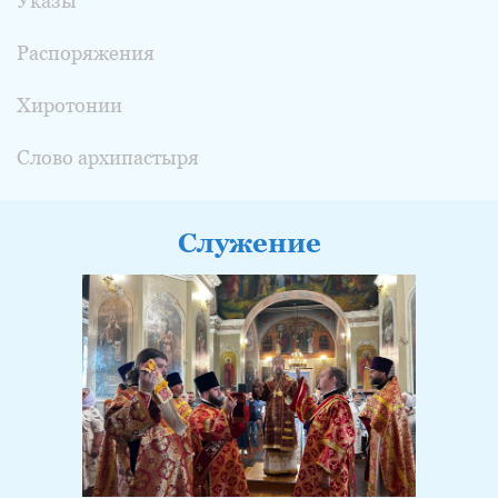
Указы
Распоряжения
Хиротонии
Слово архипастыря
Служение