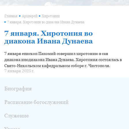
Главная
Архиерей
Хиротонии
7 января. Хиротония во диакона Ивана Дунаева
7 января. Хиротония во
диакона Ивана Дунаева
7 января епископ Пахомий совершил хиротонию в сан
диакона иподиакона Ивана Дунаева. Хиротония состоялась в
Свято-Никольском кафедральном соборе г. Чистополя.
7 января 2025 г.
Биография
Расписание богослужений
Служение