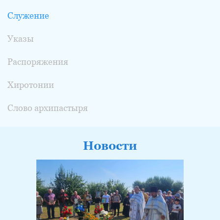
Служение
Указы
Распоряжения
Хиротонии
Слово архипастыря
Новости