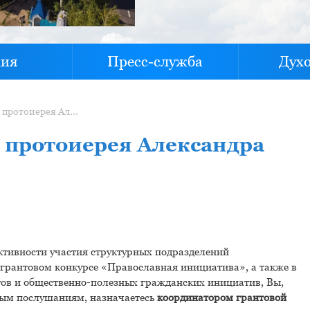
хия
Пресс-служба
Дух
Указ №10 О назначении протоиерея Александра Качаева
 протоиерея Александра
тивности участия структурных подразделений
грантовом конкурсе «Православная инициатива», а также в
тов и общественно-полезных гражданских инициатив, Вы,
омым послушаниям, назначаетесь
координатором грантовой