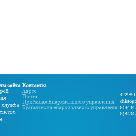
лы сайта
Контакты
рей
Адрес
422980 
Почта
хия
chistop
Приёмная Епархиального управления
-служба
Бухгалтерия епархиального управления
8(84342
енство
8(84342
ы