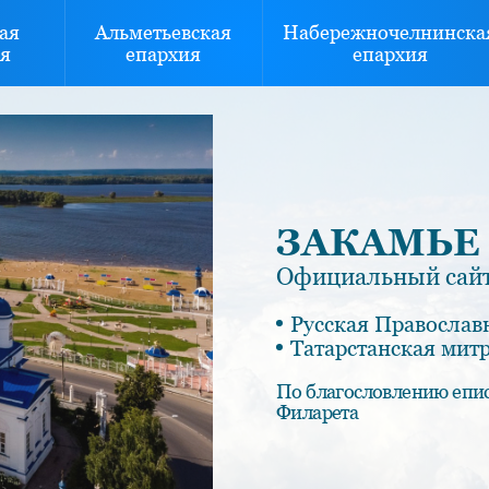
ая
Альметьевская
Набережночелнинска
я
епархия
епархия
ЗАКАМЬЕ
Официальный сайт
Русская Православ
Татарстанская мит
По благословлению епи
Филарета