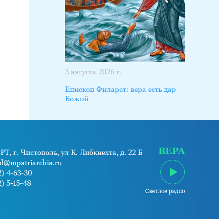
3 августа 2026 г.
Епископ Филарет: вера есть дар
Божий
ВЕРА
РТ, г. Чистополь, ул К. Либкнехта, д. 22 Б
ol@mpatriarchia.ru
) 4-63-30
) 5-15-48
Светлое радио