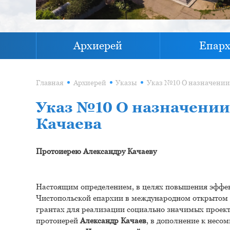
Архиерей
Епар
Главная
Архиерей
Указы
Указ №10 О назначении
Качаева
Протоиерею Александру Качаеву
Настоящим определением, в целях повышения эффек
Чистопольской епархии в международном открытом 
грантах для реализации социально значимых проек
протоиерей
Александр Качаев
, в дополнение к нес