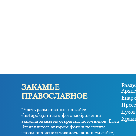
Разде
ЗАКАМЬЕ
Архие
ПРАВОСЛАВНОЕ
Епар
Пресс
*Часть размещенных на сайте
Духов
chistopoleparhia.ru фотоизображений
Храм
заимствованы из открытых источников. Если
Вы являетесь автором фото и не хотите,
чтобы оно использовалось на нашем сайте,