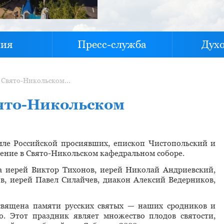
хия
Пресс-служба
Дух
Всенощное бдение в Свято-Никольском кафедральном соборе
ято-Никольском
емле Российской просиявших, епископ Чистопольский и
ние в Свято-Никольском кафедральном соборе.
а иерей Виктор Тихонов, иерей Николай Андриевский,
в, иерей Павел Силайчев, диакон Алексий Ведерников,
священа памяти русских святых — наших сродников и
ю. Этот праздник являет множество плодов святости,