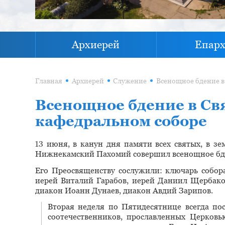
Архиерей
Епар
Главная
Архиерей
Служение
Всенощное бдение в Св
кафедральном соборе
13 июня, в канун дня памяти всех святых, в з
Нижнекамский Пахомий совершил всенощное бде
Его Преосвященству сослужили: ключарь собор
иерей Виталий Гарабов, иерей Даниил Щербако
диакон Иоанн Дунаев, диакон Авдий Зарипов.
Вторая неделя по Пятидесятнице всегда по
соотечественников, прославленных Церковь