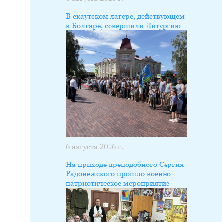
В скаутском лагере, действующем
в Болгаре, совершили Литургию
6 августа 2026 г.
На приходе преподобного Сергия
Радонежского прошло военно-
патриотическое мероприятие