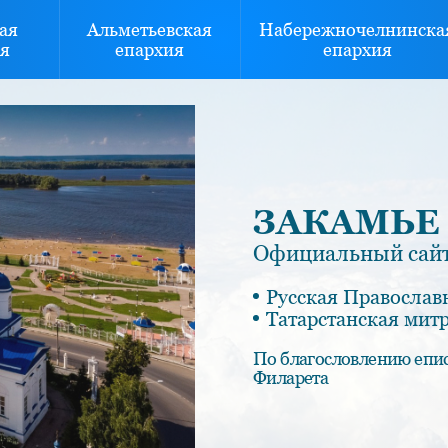
ая
Альметьевская
Набережночелнинска
я
епархия
епархия
ЗАКАМЬЕ
Официальный сайт
Русская Православ
Татарстанская мит
По благословлению епи
Филарета