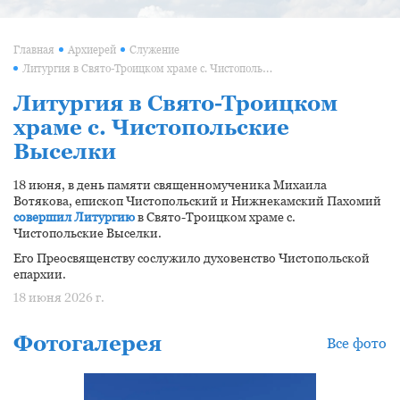
Главная
Архиерей
Служение
Литургия в Свято-Троицком храме с. Чистопольские Выселки
Литургия в Свято-Троицком
храме с. Чистопольские
Выселки
18 июня, в день памяти священномученика Михаила
Вотякова, епископ Чистопольский и Нижнекамский Пахомий
совершил Литургию
в Свято-Троицком храме с.
Чистопольские Выселки.
Его Преосвященству сослужило духовенство Чистопольской
епархии.
18 июня 2026 г.
Фотогалерея
Все фото