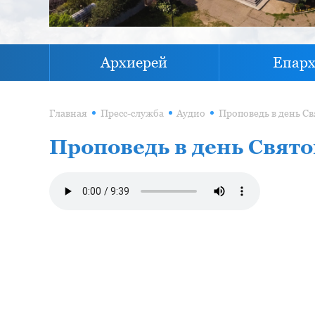
Архиерей
Епар
Главная
Пресс-служба
Аудио
Проповедь в день Св
Проповедь в день Свято