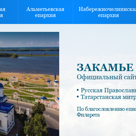
ая
Альметьевская
Набережночелнинска
я
епархия
епархия
ЗАКАМЬЕ
Официальный сайт
Русская Православ
Татарстанская мит
По благословлению епи
Филарета