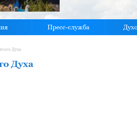
хия
Пресс-служба
Дух
ятого Духа
го Духа