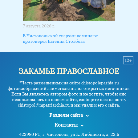
7 августа 2026 г.
В Чистопольской епархии поминают
протоиерея Евгения Столбова
12+
ЗАКАМЬЕ ПРАВОСЛАВНОЕ
*Часть размещенных на сайте chistopoleparhia.ru
фотоизображений заимствованы из открытых источников.
Если Вы являетесь автором фото и не хотите, чтобы оно
использовалось на нашем сайте, сообщите нам на почту
chistopol@mpatriarchia.ru и мы удалим его с сайта.
Разделы сайта
Контакты
422980 РТ, г. Чистополь, ул К. Либкнехта, д. 22 Б