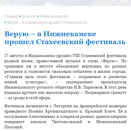
Главная
Новости
Новости епархии
Верую – в Нижнекамске прошел Стахеевский фестиваль
Верую – в Нижнекамске
прошел Стахеевский фестиваль
17 августа в Нижнекамске прошёл VIII Стахеевский фестиваль
родной песни, православной музыки и слова «Верую». По
традиции он в августе объединяет верующих из разных
регионов и становится знаковым событием в жизни города.
«Главная цель этого фестиваля – сохранение и развитие
нашей культуры», – подчеркивает председатель
Нижнекамского русского общества И.В. Ларионов. В этот день
владыка вручает ему высокую награду – Патриаршую грамоту
– за труды в этой сфере.
Фестиваль начинается с Литургии на Архиерейском подворье
праведного Иоанна Кронштадтского п. Красный Ключ. Её в
сослужении благочинных и клириков разных храмов епархии
совершает епископ Чистопольский и Нижнекамский
Пахомий.