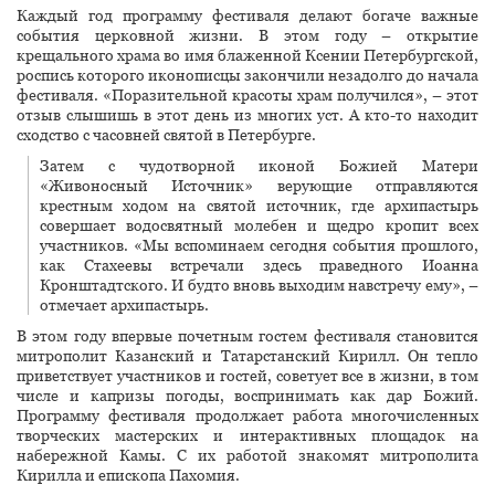
Каждый год программу фестиваля делают богаче важные
события церковной жизни. В этом году – открытие
крещального храма во имя блаженной Ксении Петербургской,
роспись которого иконописцы закончили незадолго до начала
фестиваля. «Поразительной красоты храм получился», – этот
отзыв слышишь в этот день из многих уст. А кто-то находит
сходство с часовней святой в Петербурге.
Затем с чудотворной иконой Божией Матери
«Живоносный Источник» верующие отправляются
крестным ходом на святой источник, где архипастырь
совершает водосвятный молебен и щедро кропит всех
участников. «Мы вспоминаем сегодня события прошлого,
как Стахеевы встречали здесь праведного Иоанна
Кронштадтского. И будто вновь выходим навстречу ему», –
отмечает архипастырь.
В этом году впервые почетным гостем фестиваля становится
митрополит Казанский и Татарстанский Кирилл. Он тепло
приветствует участников и гостей, советует все в жизни, в том
числе и капризы погоды, воспринимать как дар Божий.
Программу фестиваля продолжает работа многочисленных
творческих мастерских и интерактивных площадок на
набережной Камы. С их работой знакомят митрополита
Кирилла и епископа Пахомия.