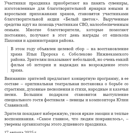
Участники праздника приобретают на память сувениры,
изготовленные для благотворительной ярмарки юными и
взрослыми прихожанами храмов, становятся участниками
благотворительной акции «Белый цветок». Вырученные
средства идут на помощь участникам СВО, малообеспеченным
семьям. Многие благотворители, которые помогают
постоянно, получают в этот день награды от епископа
Пахомия и администрации района.
В этом году объявлен целевой сбор – на восстановление
храма Ильи Пророка с. Соболеково Нижнекамского
района. Зрителям показывают небольшой, но очень емкий
фильм об истории и надеждах на возрождение этого
храма.
Вниманию зрителей предлагают концертную программу, в ее
составе – оригинальная театральная постановка о борьбе со
страстями, духовные песнопения и стихи, народные и казачьи
песни. Большим подарком становится выступление
специального гостя фестиваля – певицы и композитора Юлии
Славянской.
Зрители покидают набережную, унося яркие эмоции и теплые
воспоминания. «Самое главное, что людям понравилось», –
уверены организаторы этого душевного праздника.
17 августа 2025 г.