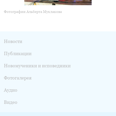
Фотографии Альберта Муклакова
Новости
Публикации
Новомученики и исповедники
Фотогалерея
Аудио
Видео