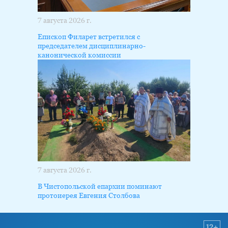
7 августа 2026 г.
Епископ Филарет встретился с
председателем дисциплинарно-
канонической комиссии
7 августа 2026 г.
В Чистопольской епархии поминают
протоиерея Евгения Столбова
12+