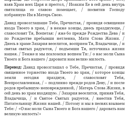
взяв Храм всех Царя и престол, / Иоаким Ее в сей день внутрь
святилища со славою помещает, / посвятив Господу
избранную Им в Матерь Свою.
Давид провозглашаше Тебе, Пречистая, / провидя освящение
входа Твоего в храм, / в немже концы, днесь празднующе, /
славословят Тя, Всепетая: / яже бо прежде Рождества Дева / и
по Рождестве пребывши нетленна, Мати Слова Жизни. /
Днесь в храме Захария веселится, восприем Тя, Владычице, / и
святая святых радуются, / подъемши Тя, источника жизни
нашея. / Темже и мы псаломски вопием Ти: / о нас моли Сына
Твоего и Бога нашего / даровати нам велию милость.
Перевод:
Давид провозглашал о Тебе, Пречистая, / провидя
священное торжество входа Твоего во храм, / которое концы
земли сегодня празднуя, / славословят Тебя,
Всепрославленная, / – подлинно прежде родов Деву, / и после
родов пребывшую неповрежденной, / Матерь Слова Жизни, в
сей день во храм входящую. / Захария веселится, приняв Тебя,
Владычица, / и Святое Святых радуется, / вместив Тебя,
Питательницу Жизни нашей. / Потому и мы в песнях взываем
Тебе: / «О нас моли Сына Твоего и Бога нашего / даровать нам
великую милость!»