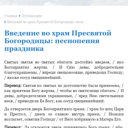
Главная
Публикации
Введение во храм Пресвятой Богородицы: песнопения праздника
Введение во храм Пресвятой
Богородицы: песнопения
праздника
Святых святая во святых обитати достойно введеся, / яко
Богоприятна жертва. / И Сию девы, добродетельми
благоукрашаемы, / впреди свещоносяще, приведоша Господу,
/ якоже сосуд священнейший.
Перевод:
Святая из святых по достоинству была принесена, /
как приятная Богу жертва, / чтобы во святилище обитать. / И
девы, добродетелями украшаемые, / пред Нею светильники
неся, / приводили Ее Богу, как сосуд священнейший.
Да отверзется дверь Богоприятнаго храма: / храм бо всех Царя
и Престол, / днесь со славою внутрь прием, / Иоаким
возлагает, освятив Господу / от Него избранную в Матерь Его.
Перевод:
Да откроется дверь принявшего Бога храма: / ибо,