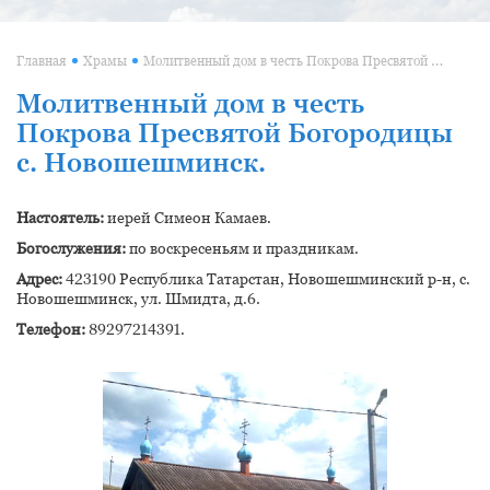
Молитвенный дом в честь Покрова Пресвятой Богородицы с. Новошешминск.
Главная
Храмы
Молитвенный дом в честь
Покрова Пресвятой Богородицы
с. Новошешминск.
Настоятель:
иерей Симеон Камаев.
Богослужения:
по воскресеньям и праздникам.
Адрес:
423190 Республика Татарстан, Новошешминский р-н, с.
Новошешминск, ул. Шмидта, д.6.
Телефон:
89297214391.