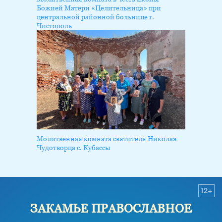
Божией Матери «Целительница» при
центральной районной больнице г.
Чистополь
Молитвенная комната святителя Николая
Чудотворца с. Кубассы
12+
ЗАКАМЬЕ ПРАВОСЛАВНОЕ