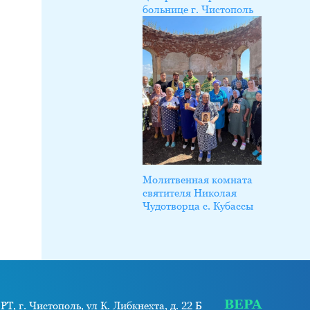
больнице г. Чистополь
Молитвенная комната
святителя Николая
Чудотворца с. Кубассы
ВЕРА
РТ, г. Чистополь, ул К. Либкнехта, д. 22 Б