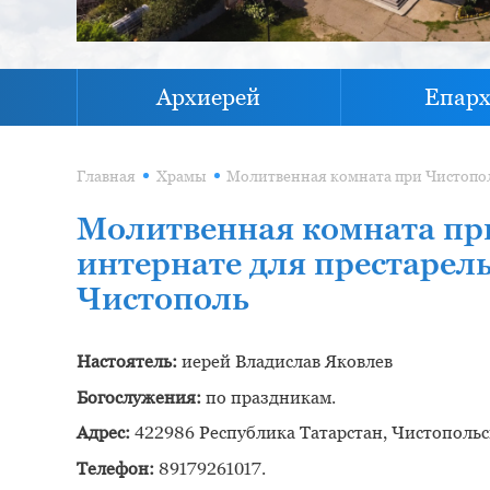
Архиерей
Епар
Главная
Храмы
Молитвенная комната пр
интернате для престарел
Чистополь
Настоятель:
иерей Владислав Яковлев
Богослужения:
по праздникам.
Адрес:
422986 Республика Татарстан, Чистопольски
Телефон:
89179261017.