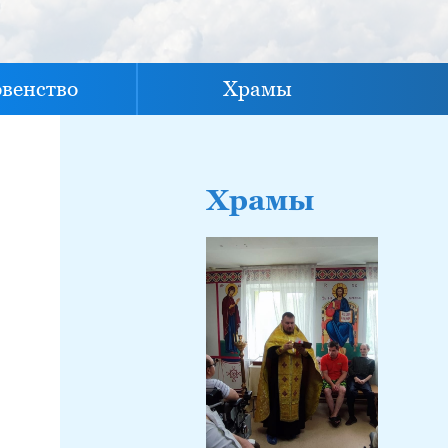
овенство
Храмы
Храмы