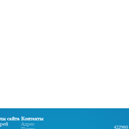
лы сайта
Контакты
рей
Адрес
422980 