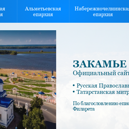
ая
Альметьевская
Набережночелнинска
я
епархия
епархия
ЗАКАМЬЕ
Официальный сайт
Русская Православ
Татарстанская мит
По благословлению епи
Филарета