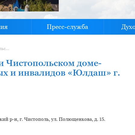
хия
Пресс-служба
Дух
Молитвенная комната при Чистопольском доме-интернате для престарелых и инвалидов «Юлдаш» г. Чистополь
и Чистопольском доме-
ых и инвалидов «Юлдаш» г.
й р-н, г. Чистополь, ул. Полющенкова, д. 15.