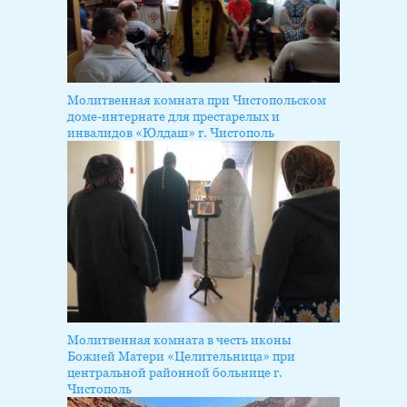
Молитвенная комната при Чистопольском
доме-интернате для престарелых и
инвалидов «Юлдаш» г. Чистополь
Молитвенная комната в честь иконы
Божией Матери «Целительница» при
центральной районной больнице г.
Чистополь