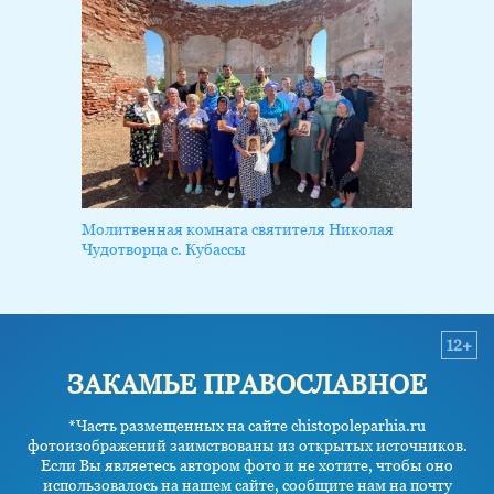
Молитвенная комната святителя Николая
Чудотворца с. Кубассы
12+
ЗАКАМЬЕ ПРАВОСЛАВНОЕ
*Часть размещенных на сайте chistopoleparhia.ru
фотоизображений заимствованы из открытых источников.
Если Вы являетесь автором фото и не хотите, чтобы оно
использовалось на нашем сайте, сообщите нам на почту