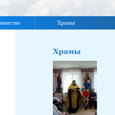
овенство
Храмы
Храмы