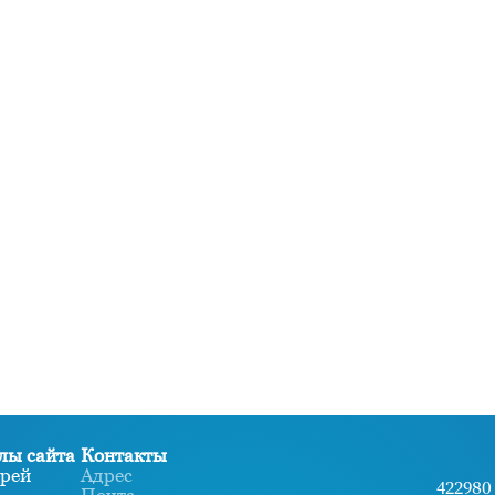
лы сайта
Контакты
рей
Адрес
422980 