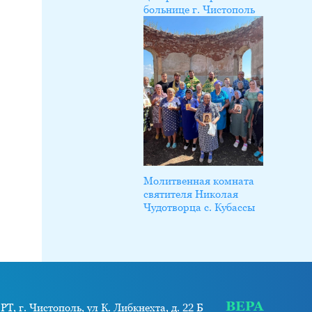
больнице г. Чистополь
Молитвенная комната
святителя Николая
Чудотворца с. Кубассы
ВЕРА
РТ, г. Чистополь, ул К. Либкнехта, д. 22 Б