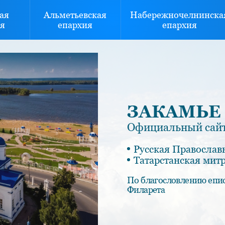
ая
Альметьевская
Набережночелнинска
я
епархия
епархия
ЗАКАМЬЕ
Официальный сайт
Русская Православ
Татарстанская мит
По благословлению епи
Филарета