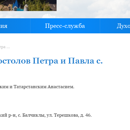
хия
Пресс-служба
Дух
Храм первоверховных апостолов Петра и Павла с. Балчиклы
столов Петра и Павла с.
ким и Татарстанским Анастасием.
 р-н, с. Балчиклы, ул. Терешкова, д. 46.