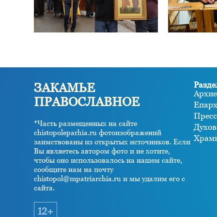
Разде
ЗАКАМЬЕ
Архие
ПРАВОСЛАВНОЕ
Епар
Пресс
*Часть размещенных на сайте
Духов
chistopoleparhia.ru фотоизображений
Храм
заимствованы из открытых источников. Если
Вы являетесь автором фото и не хотите,
чтобы оно использовалось на нашем сайте,
сообщите нам на почту
chistopol@mpatriarchia.ru и мы удалим его с
сайта.
12+