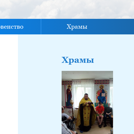
овенство
Храмы
Храмы