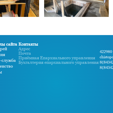
лы сайта
Контакты
рей
Адрес
422980 
Почта
хия
chistop
Приёмная Епархиального управления
-служба
Бухгалтерия епархиального управления
8(84342
енство
8(84342
ы