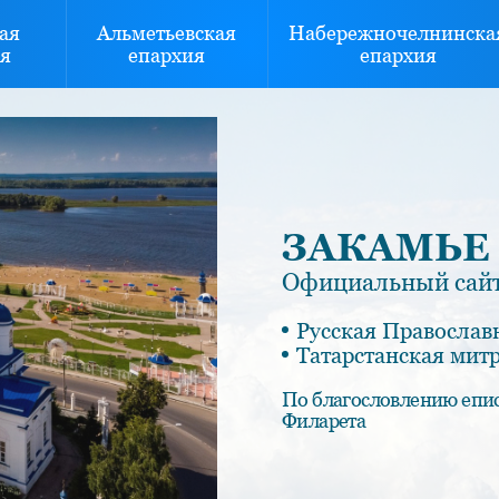
ая
Альметьевская
Набережночелнинска
я
епархия
епархия
ЗАКАМЬЕ
Официальный сайт
Русская Православ
Татарстанская мит
По благословлению епи
Филарета