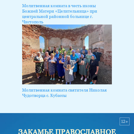
Молитвенная комната в честь иконы
Божией Матери «Целительница» при
центральной районной больнице г.
Чистополь
Молитвенная комната святителя Николая
Чудотворца с. Кубассы
12+
ЗАКАМЬЕ ПРАВОСЛАВНОЕ