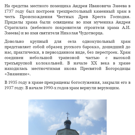
На средства местного помещика Андрея Ивановича Змеева в
1737 году был построен трехпрестольный каменный храм в
честь Происхождения Честных Древ Креста Господня.
Приделы храма были освящены во имя мученика Андрея
Стратилата (небесного покровителя строителя храма А.И.
Змеева) и во имя святителя Николая Чудотворца.
Довольно крупный для села однокупольный храм
представляет собой образец русского барокко, дошедший до
нас, практически, в первозданном виде, без перестроек. Храм
соединен небольшой трапезной частью с высокой
трехъярусной колокольней. В начале XX века в храме
находилась местночтимая икона Пресвятой Богородицы
«Знамение».
В 1935 году в храме прекращены богослужения, закрыли его в
1937 году. В начале 1990-х годов храм вернули верующим.