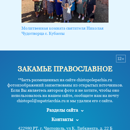
Молитвенная комната святителя Николая
Чудотворца с. Кубассы
12+
ЗАКАМЬЕ ПРАВОСЛАВНОЕ
*Часть размещенных на сайте chistopoleparhia.ru
фотоизображений заимствованы из открытых источников.
Если Вы являетесь автором фото и не хотите, чтобы оно
использовалось на нашем сайте, сообщите нам на почту
chistopol@mpatriarchia.ru и мы удалим его с сайта.
Разделы сайта
Контакты
422980 РТ, г. Чистополь, ул К. Либкнехта, д. 22 Б