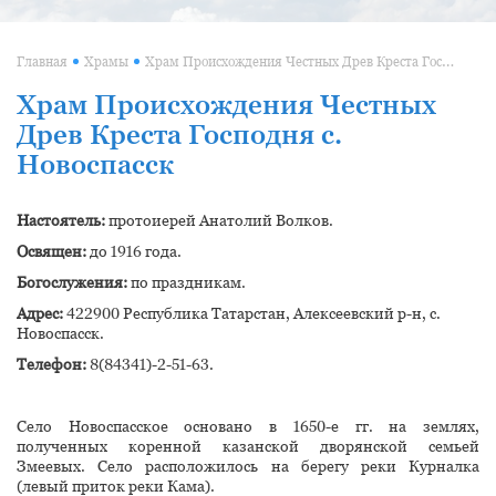
Храм Происхождения Честных Древ Креста Господня с. Новоспасск
Главная
Храмы
Храм Происхождения Честных
Древ Креста Господня с.
Новоспасск
Настоятель:
протоиерей Анатолий Волков.
Освящен:
до 1916 года.
Богослужения:
по праздникам.
Адрес:
422900 Республика Татарстан, Алексеевский р-н, с.
Новоспасск.
Телефон:
8(84341)-2-51-63.
Село Новоспасское основано в 1650-е гг. на землях,
полученных коренной казанской дворянской семьей
Змеевых. Село расположилось на берегу реки Курналка
(левый приток реки Кама).