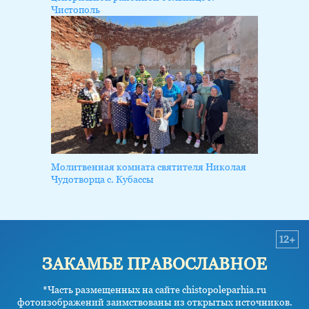
Чистополь
Молитвенная комната святителя Николая
Чудотворца с. Кубассы
12+
ЗАКАМЬЕ ПРАВОСЛАВНОЕ
*Часть размещенных на сайте chistopoleparhia.ru
фотоизображений заимствованы из открытых источников.