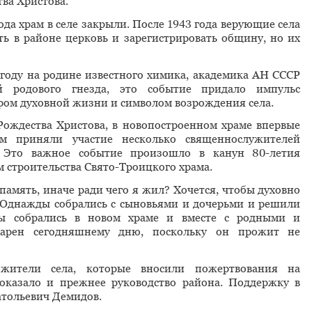
ва Христова.
да храм в селе закрыли. После 1943 года верующие села
ь в районе церковь и зарегистрировать общину, но их
3 году на родине известного химика, академика АН СССР
й родового гнезда, это событие придало импульс
тром духовной жизни и символом возрождения села.
 Рождества Христова, в новопостроенном храме впервые
ом приняли участие несколько священнослужителей
. Это важное событие произошло в канун 80-летия
 строительства Свято-Троицкого храма.
 память, иначе ради чего я жил? Хочется, чтобы духовно
. Однажды собрались с сыновьями и дочерьми и решили
мы собрались в новом храме и вместе с родными и
дарен сегодняшнему дню, поскольку он прожит не
жители села, которые вносили пожертвования на
 оказало и прежнее руководство района. Поддержку в
атольевич Демидов.