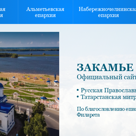
ая
Альметьевская
Набережночелнинска
я
епархия
епархия
ЗАКАМЬЕ
Официальный сайт
Русская Православ
Татарстанская мит
По благословлению епи
Филарета