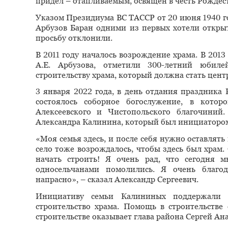
придел – отапливаемым, освящён в честь Рождест
Указом Президиума ВС ТАССР от 20 июня 1940 го
Арбузов Баран одними из первых хотели открыт
просьбу отклонили.
В 2011 году началось возрождение храма. В 201
А.Е. Арбузова, отметили 300-летний юбиле
строительству храма, который должна стать цен
3 января 2022 года, в день отдания праздника
состоялось соборное богослужение, в котор
Алексеевского и Чистопольского благочиний
Александра Калинина, который был инициатором
«Моя семья здесь, и после себя нужно оставлять
село тоже возрождалось, чтобы здесь был храм
начать строить! Я очень рад, что сегодня 
односельчанами помолились. Я очень благо
напрасно», – сказал Александр Сергеевич.
Инициативу семьи Калининых поддержали 
строительство храма. Помощь в строительстве
строительстве оказывает глава района Сергей Ан