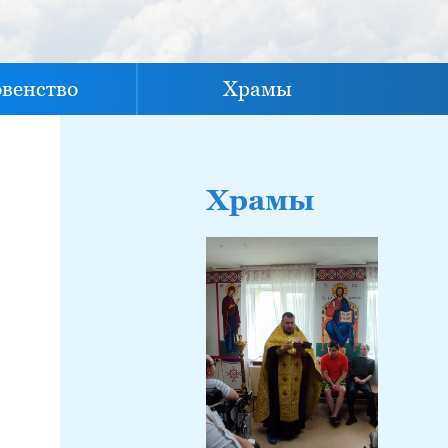
овенство
Храмы
Храмы