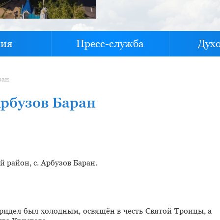
хия
Пресс-служба
Дух
ран
Арбузов Баран
 район, с. Арбузов Баран.
придел был холодным, освящён в честь Святой Троицы, а