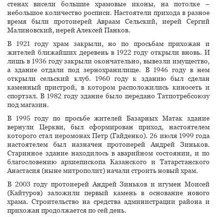
стенах висели большие храмовые иконы, на потолке –
небольшое количество росписи. Настоятели прихода в разное
время были протоиерей Авраам Сельский, иерей Сергий
Малиновский, иерей Алексей Панков.
В 1921 году храм закрыли, но по просьбам прихожан и
жителей ближайших деревень в 1922 году открыли вновь. И
лишь в 1936 году закрыли окончательно, вывезли имущество,
а здание отдали под зернохранилище. В 1946 году в нем
открыли сельский клуб. 1960 году к зданию был сделан
каменный пристрой, в котором расположились киносеть и
спортзал. В 1982 году здание было передано Татпотребсоюзу
под магазин.
В 1995 году по просьбе жителей Базарных Матак здание
вернули Церкви, был сформирован приход, настоятелем
которого стал иеромонах Петр (Гайденко). 26 июля 1999 года
настоятелем был назначен протоиерей Андрей Зиньков.
Старинное здание находилось в аварийном состоянии, и по
благословению архиепископа Казанского и Татарстанского
Анастасия (
ныне митрополит
) начали строить новый храм.
В 2003 году протоиерей Андрей Зиньков и игумен Моисей
(Кайтуров) заложили первый камень в основание нового
храма. Строительство на средства администрации района и
прихожан продолжается по сей день.