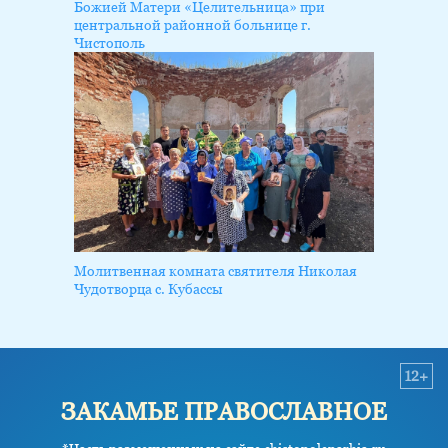
Божией Матери «Целительница» при
центральной районной больнице г.
Чистополь
Молитвенная комната святителя Николая
Чудотворца с. Кубассы
12+
ЗАКАМЬЕ ПРАВОСЛАВНОЕ