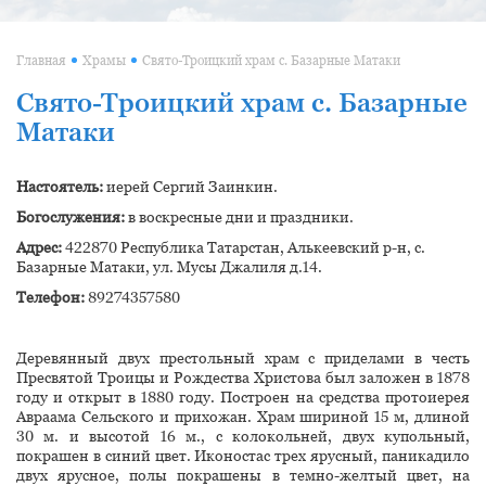
Главная
Храмы
Свято-Троицкий храм с. Базарные Матаки
Свято-Троицкий храм с. Базарные
Матаки
Настоятель:
иерей Сергий Заинкин.
Богослужения:
в воскресные дни и праздники.
Адрес:
422870 Республика Татарстан, Алькеевский р-н, с.
Базарные Матаки, ул. Мусы Джалиля д.14.
Телефон:
89274357580
Деревянный двух престольный храм с приделами в честь
Пресвятой Троицы и Рождества Христова был заложен в 1878
году и открыт в 1880 году. Построен на средства протоиерея
Авраама Сельского и прихожан. Храм шириной 15 м, длиной
30 м. и высотой 16 м., с колокольней, двух купольный,
покрашен в синий цвет. Иконостас трех ярусный, паникадило
двух ярусное, полы покрашены в темно-желтый цвет, на